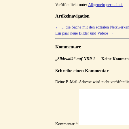
Veröffentlicht unter
Allgemein
permalink
Artikelnavigation
←
… die Sache mit den sozialen Netzwerke
Ein paar neue Bilder und Videos
→
Kommentare
„Slidewalk“ auf NDR 1
— Keine Komment
Schreibe einen Kommentar
Deine E-Mail-Adresse wird nicht veröffentlic
Kommentar
*