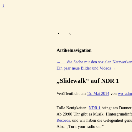
↓
Artikelnavigation
←
… die Sache mit den sozialen Netzwerke
Ein paar neue Bilder und Videos
→
„Slidewalk“ auf NDR 1
Veröffentlicht am
15. Mai 2014
von
wp_adm
Tolle Neuigkeiten:
NDR 1
bringt am Donners
Ab 20:00 Uhr gibt es Musik, Hintergrundinf
Records
, und wir haben die Gelegenheit genu
Also: „Turn your radio on!“