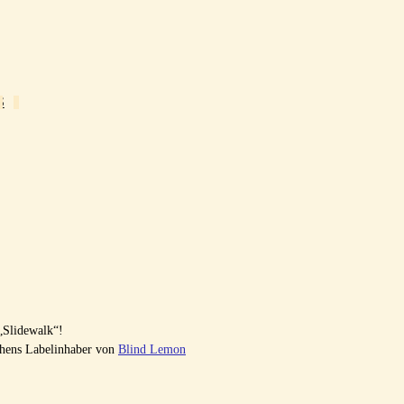
IE
S
R
E
„Slidewalk“!
chens Labelinhaber von
Blind Lemon