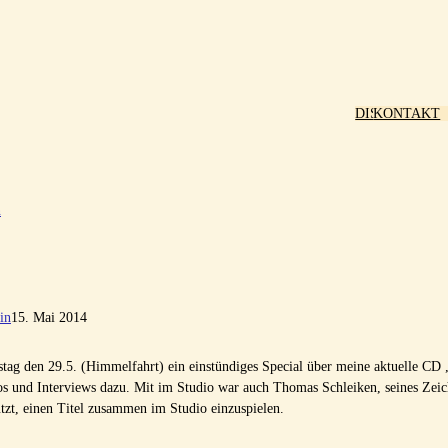
DISCOGRAPH
KONTAKT
TERMINE
Startseite
MEDIA
SHOP
VIDEO
BILDE
PRESS
n
in
15. Mai 2014
tag den 29.5. (Himmelfahrt) ein einstündiges Special über meine aktuelle CD 
os und Interviews dazu. Mit im Studio war auch Thomas Schleiken, seines Zei
tzt, einen Titel zusammen im Studio einzuspielen.